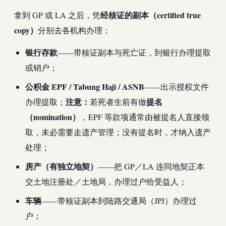
经核证的副本（certified true
拿到 GP 或 LA 之后，凭
copy）
分别去各机构办理：
银行存款
——带核证副本与死亡证，到银行办理提取
或销户；
公积金 EPF / Tabung Haji / ASNB
——出示授权文件
注意：
提名
办理提取；
若死者生前有做
（nomination）
，EPF 等款项通常由被提名人直接领
取，未必需要走遗产管理；没有提名时，才纳入遗产
处理；
房产（有独立地契）
——把 GP／LA 连同地契正本
交土地注册处／土地局，办理过户给受益人；
车辆
——带核证副本到陆路交通局（JPJ）办理过
户；