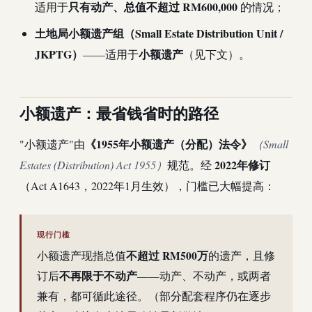
只有动产、总值不超过 RM600,000
适用于
的情况；
土地局小额遗产组（Small Estate Distribution Unit /
JKPTG）
小额遗产
——适用于
（见下文）。
小额遗产：最省钱省时的路径
《1955年小额遗产（分配）法令》
"小额遗产"由
（Small
2022年修订
Estates (Distribution) Act 1955）
规范。经
（Act A1643，2022年1月生效），门槛已大幅提高：
现行门槛
不超过 RM500万
小额遗产现指总值
的遗产，且修
不再限于不动产
订后
——动产、不动产，或两者
兼有，都可循此途径。（部分配套程序仍在逐步