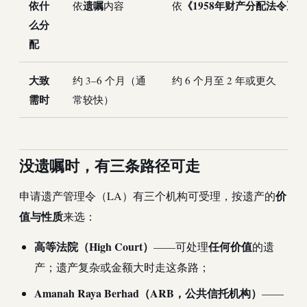
依什
遗嘱
《1958年财产分配法令》
依
内容
依
么分
配
大致
约 3–6 个月（通
约 6 个月至 2 年或更久
需时
常较快）
没遗嘱时，有三条路径可走
价
申请遗产管理令（LA）有三个机构可受理，按遗产的
值与性质
来选：
高等法院（High Court）
任何价值
——可处理
的遗
产；遗产复杂或金额大时走这条路；
Amanah Raya Berhad（ARB，公共信托机构）
——