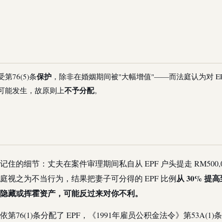
保护
受第76(5)条
，除非在婚姻期间被"大幅增值"——而法庭认为对 E
不予分配
可能发生，故原则上
。
住的细节：丈夫在案件审理期间私自从 EPF 户头提走 RM500,
从 30% 提高
庭视之为不当行为，结果把妻子可分得的 EPF 比例
隐藏或挥霍资产，可能反过来对你不利。
76(1)条分配了 EPF，《1991年雇员公积金法令》第53A(1)条