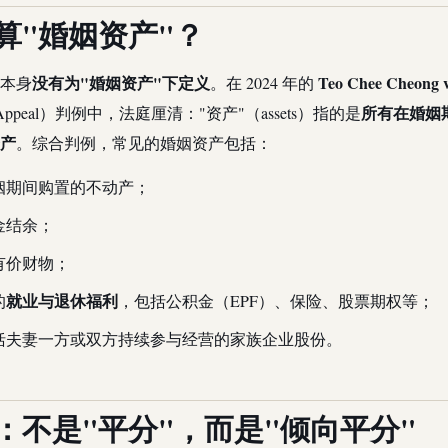
算"婚姻资产"？
没有为"婚姻资产"下定义
Teo Chee Cheong 
条本身
。在 2024 年的
所有在婚姻
f Appeal）判例中，法庭厘清："资产"（assets）指的是
产
。综合判例，常见的婚姻资产包括：
姻期间购置的不动产；
金结余；
有价财物；
就业与退休福利
的
，包括公积金（EPF）、保险、股票期权等；
括夫妻一方或双方持续参与经营的家族企业股份。
：不是"平分"，而是"倾向平分"