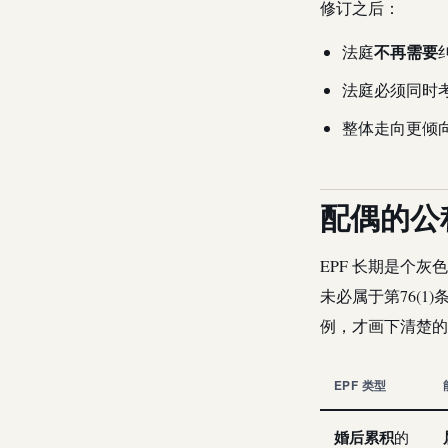
修订之后：
不再需要
法庭
法庭必须同时
整体走向更倾
配偶的公积
EPF 长期是个灰色地带
未必属于第76(1
例，才画下清楚的
EPF 类型
婚后累积
的