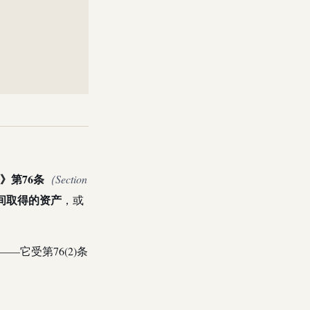
》第76条
（Section
间取得的资产
，或
——它受第76(2)条