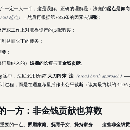
起点
倾向
产一定一人一半，这是误解。正确的理解是：法庭的
是
调整
/ 50:50 起点）
，然后再根据第76(2)条的因素去
：
财产或工作上对取得资产的贡献程度；
同利益而欠下的债务；
需要；
婚姻的长短
非金钱贡献
年修订后纳入的）
与
。
"大刀阔斧"法
heong 案中，法庭采用所谓
（broad brush approach）
—
计过程，而是在通盘考量后作出公平裁断（该案最终以约 44:56
的一方：非金钱贡献也算数
照顾家庭、抚育子女、操持家务
非金钱贡
重要的一点。
——这些