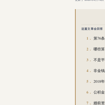
这篇文章会回答
第76
哪些算
不是平
非金钱
201
公积金 
婚前资