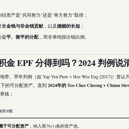
纠结资产是"共同努力"还是"单方努力"取得；
金钱与非金钱贡献
婚姻的长短
考量
，以及
；
公平、衡平的分配
向
，而非单纯按出钱比例。
金 EPF 分得到吗？2024 判例说
。早年判例（如 Yap Yen Piow v Hee Wee Eng [2017]）曾
2024年的 Teo Chee Cheong v Chiam Sie
)条下的可分配资产。直到
界线：
能否分配
属于可分配资产
，纳入第76(1)条的资产池。